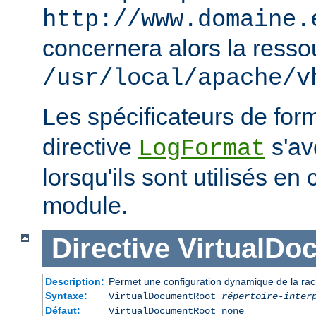
http://www.domaine.
concernera alors la resso
/usr/local/apache/v
Les spécificateurs de for
directive
s'avè
LogFormat
lorsqu'ils sont utilisés en
module.
Directive
VirtualDo
Description:
Permet une configuration dynamique de la rac
Syntaxe:
VirtualDocumentRoot
répertoire-inter
Défaut:
VirtualDocumentRoot none