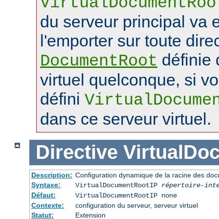
VirtualDocumentRoo
du serveur principal va 
l'emporter sur toute dire
définie 
DocumentRoot
virtuel quelconque, si v
défini
VirtualDocume
dans ce serveur virtuel.
Directive
VirtualDo
Description:
Configuration dynamique de la racine des doc
Syntaxe:
VirtualDocumentRootIP
répertoire-int
Défaut:
VirtualDocumentRootIP none
Contexte:
configuration du serveur, serveur virtuel
Statut:
Extension