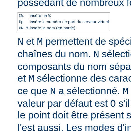
possèdant de nombreux f
insère un
%%
%
insère le numéro de port du serveur virtuel
%p
insère le nom (en partie)
%N.M
et
permettent de spéci
N
M
chaînes du nom.
sélect
N
composants du nom sépar
et
sélectionne des caract
M
ce que
a sélectionné.
N
M
valeur par défaut est 0 s'il
le point doit être présent 
l'est aussi. Les modes d'i