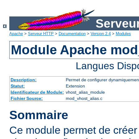
Serveu
Apache
>
Serveur HTTP
>
Documentation
>
Version 2.4
>
Modules
Module Apache mod_
Langues Disp
Description:
Permet de configurer dynamiquement
Statut:
Extension
Identificateur de Module:
vhost_alias_module
Fichier Source:
mod_vhost_alias.c
Sommaire
Ce module permet de créer