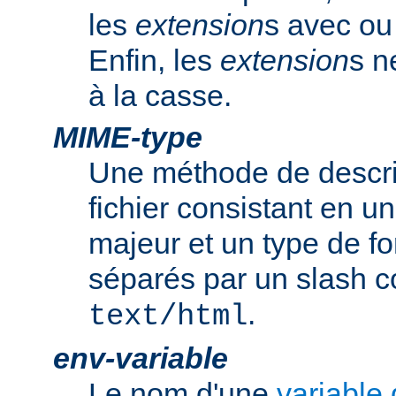
les
extension
s avec ou 
Enfin, les
extension
s n
à la casse.
MIME-type
Une méthode de descrip
fichier consistant en u
majeur et un type de f
séparés par un slash
.
text/html
env-variable
Le nom d'une
variable