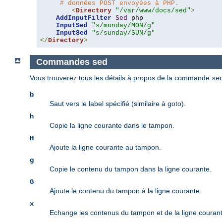
# données POST envoyées à PHP.
<
Directory
"/var/www/docs/sed"
>
AddInputFilter
Sed
 php 

InputSed
"s/monday/MON/g"
InputSed
"s/sunday/SUN/g"
</
Directory
>
Commandes sed
Vous trouverez tous les détails à propos de la commande
se
b
Saut vers le label spécifié (similaire à goto).
h
Copie la ligne courante dans le tampon.
H
Ajoute la ligne courante au tampon.
g
Copie le contenu du tampon dans la ligne courante.
G
Ajoute le contenu du tampon à la ligne courante.
x
Echange les contenus du tampon et de la ligne courant