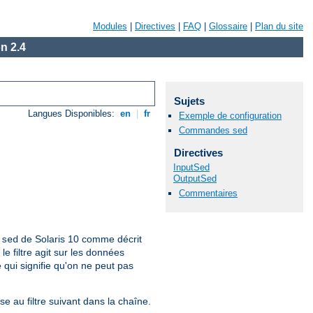
Modules
|
Directives
|
FAQ
|
Glossaire
|
Plan du site
n 2.4
Sujets
Langues Disponibles:
en
|
fr
Exemple de configuration
Commandes sed
Directives
InputSed
OutputSed
Commentaires
e
de Solaris 10 comme décrit
sed
e filtre agit sur les données
e qui signifie qu'on ne peut pas
e au filtre suivant dans la chaîne.