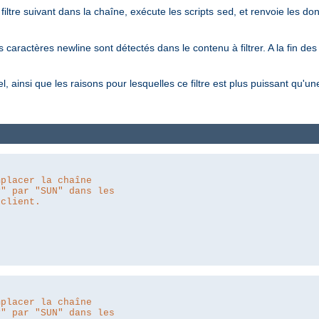
ltre suivant dans la chaîne, exécute les scripts
, et renvoie les do
sed
s caractères newline sont détectés dans le contenu à filtrer. A la fin des
el, ainsi que les raisons pour lesquelles ce filtre est plus puissant qu
mplacer la chaîne
y" par "SUN" dans les
 client.
mplacer la chaîne
y" par "SUN" dans les