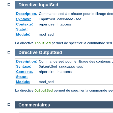
Directive
InputSed
Description:
Commande sed à exécuter pour le filtrage de
Syntaxe:
InputSed
commande-sed
Contexte:
répertoire, .htaccess
Statut:
Module:
mod_sed
La directive
permet de spécifier la commande sed 
InputSed
Directive
OutputSed
Description:
Commande sed pour le filtrage des contenus 
Syntaxe:
OutputSed
commande-sed
Contexte:
répertoire, .htaccess
Statut:
Module:
mod_sed
La directive
permet de spécifier la commande
OutputSed
se
Commentaires