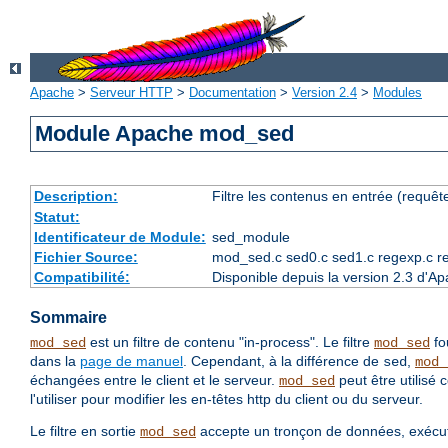
Apache
>
Serveur HTTP
>
Documentation
>
Version 2.4
>
Modules
Module Apache mod_sed
Description:
Filtre les contenus en entrée (requête
Statut:
Identificateur de Module:
sed_module
Fichier Source:
mod_sed.c sed0.c sed1.c regexp.c r
Compatibilité:
Disponible depuis la version 2.3 d'A
Sommaire
est un filtre de contenu "in-process". Le filtre
fo
mod_sed
mod_sed
dans la
page de manuel
. Cependant, à la différence de
,
sed
mod_
échangées entre le client et le serveur.
peut être utilisé 
mod_sed
l'utiliser pour modifier les en-têtes http du client ou du serveur.
Le filtre en sortie
accepte un tronçon de données, exécut
mod_sed