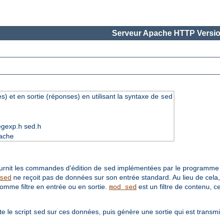
Serveur Apache HTTP Versio
s) et en sortie (réponses) en utilisant la syntaxe de
sed
egexp.h sed.h
pache
urnit les commandes d'édition de
implémentées par le programm
sed
ne reçoit pas de données sur son entrée standard. Au lieu de cela, l
sed
comme filtre en entrée ou en sortie.
est un filtre de contenu, c
mod_sed
e le script
sur ces données, puis génère une sortie qui est transmis
sed