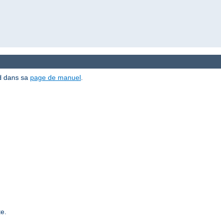
dans sa
page de manuel
.
d
e.