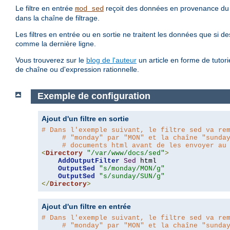
Le filtre en entrée
reçoit des données en provenance du fi
mod_sed
dans la chaîne de filtrage.
Les filtres en entrée ou en sortie ne traitent les données que si de
comme la dernière ligne.
Vous trouverez sur le
blog de l'auteur
un article en forme de tutori
de chaîne ou d'expression rationnelle.
Exemple de configuration
Ajout d'un filtre en sortie
# Dans l'exemple suivant, le filtre sed va re
# "monday" par "MON" et la chaîne "sunda
# documents html avant de les envoyer au
<
Directory
"/var/www/docs/sed"
>
AddOutputFilter
Sed
 html 

OutputSed
"s/monday/MON/g"
OutputSed
"s/sunday/SUN/g"
</
Directory
>
Ajout d'un filtre en entrée
# Dans l'exemple suivant, le filtre sed va re
# "monday" par "MON" et la chaîne "sunda