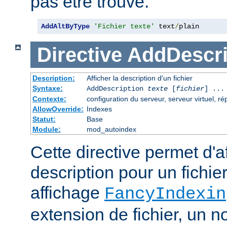
pas être trouvé.
AddAltByType
'Fichier texte'
 text
/
plain
Directive
AddDescri
Description:
Afficher la description d'un fichier
Syntaxe:
AddDescription
texte
[
fichier
] ...
Contexte:
configuration du serveur, serveur virtuel, ré
AllowOverride:
Indexes
Statut:
Base
Module:
mod_autoindex
Cette directive permet d'a
description pour un fichie
affichage
FancyIndexin
extension de fichier, un no