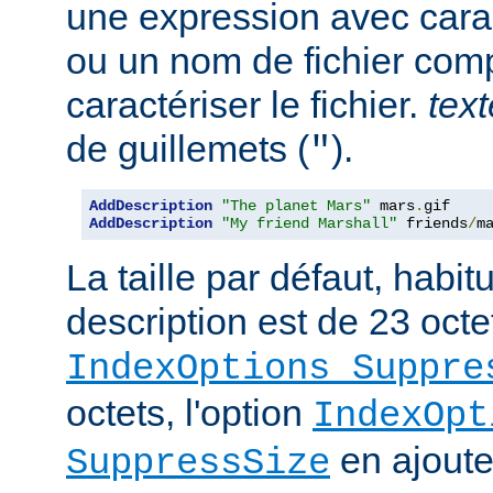
une expression avec cara
ou un nom de fichier com
caractériser le fichier.
text
de guillemets (
).
"
AddDescription
"The planet Mars"
 mars
.
AddDescription
"My friend Marshall"
 friends
/
m
La taille par défaut, habi
description est de 23 octe
IndexOptions Suppre
octets, l'option
IndexOpt
en ajoute 
SuppressSize