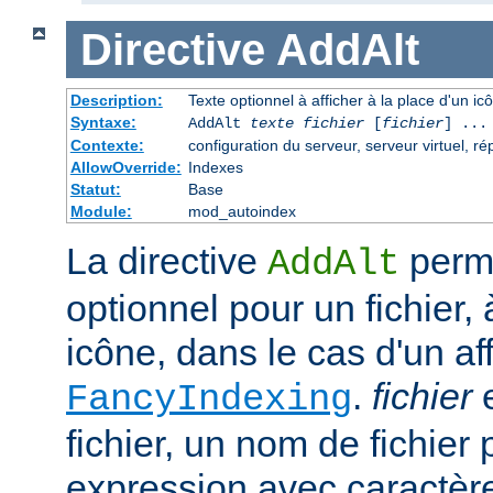
Directive
AddAlt
Description:
Texte optionnel à afficher à la place d'un i
Syntaxe:
AddAlt
texte
fichier
[
fichier
] ...
Contexte:
configuration du serveur, serveur virtuel, ré
AllowOverride:
Indexes
Statut:
Base
Module:
mod_autoindex
La directive
perme
AddAlt
optionnel pour un fichier, 
icône, dans le cas d'un af
.
fichier
e
FancyIndexing
fichier, un nom de fichier 
expression avec caractèr