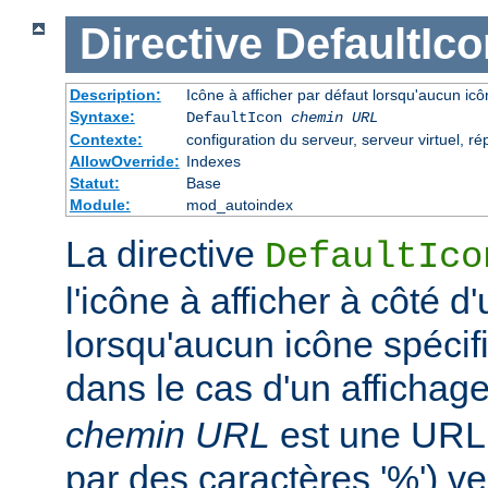
Directive
DefaultIco
Description:
Icône à afficher par défaut lorsqu'aucun icô
Syntaxe:
DefaultIcon
chemin URL
Contexte:
configuration du serveur, serveur virtuel, ré
AllowOverride:
Indexes
Statut:
Base
Module:
mod_autoindex
La directive
DefaultIco
l'icône à afficher à côté d'
lorsqu'aucun icône spécifi
dans le cas d'un affichag
chemin URL
est une URL 
par des caractères '%') ve