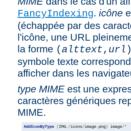
MIME
dans le cas d'un af
.
icône
e
FancyIndexing
(échappée par des caractè
l'icône, une URL pleineme
la forme
(
alttext
,
url
symbole texte corresponda
afficher dans les navigat
type MIME
est une expre
caractères génériques rep
MIME.
AddIconByType
(
IMG
,/
icons
/
image
.
png
)
 image
/*