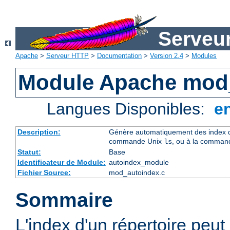
Serveu
Apache
>
Serveur HTTP
>
Documentation
>
Version 2.4
>
Modules
Module Apache mod
Langues Disponibles:
e
Description:
Génère automatiquement des index de
commande Unix
, ou à la comman
ls
Statut:
Base
Identificateur de Module:
autoindex_module
Fichier Source:
mod_autoindex.c
Sommaire
L'index d'un répertoire peu