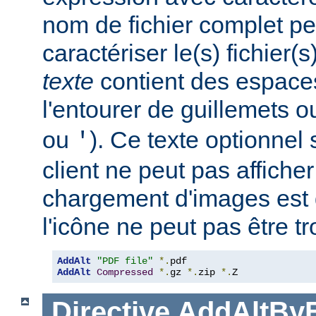
nom de fichier complet pe
caractériser le(s) fichier(
texte
contient des espace
l'entourer de guillemets o
ou
). Ce texte optionnel s
'
client ne peut pas afficher
chargement d'images est 
l'icône ne peut pas être t
AddAlt
"PDF file"
*.
AddAlt
Compressed
*.
gz 
*.
zip 
*.
Z
Directive
AddAltBy