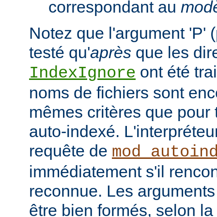
correspondant au
modè
Notez que l'argument 'P' (
testé qu'
après
que les dir
ont été tra
IndexIgnore
noms de fichiers sont enc
mêmes critères que pour to
auto-indexé. L'interpréte
requête de
mod_autoin
immédiatement s'il rencon
reconnue. Les arguments 
être bien formés, selon la