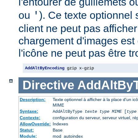
l'entourer de guillemets o
ou
). Ce texte optionnel s
'
client ne peut pas afficher
chargement d'images est 
l'icône ne peut pas être t
AddAltByEncoding
 gzip x-gzip
Directive
AddAltBy
Description:
Texte optionnel à afficher à la place d'un ic
MIME
Syntaxe:
AddAltByType
texte
type MIME
[
type
Contexte:
configuration du serveur, serveur virtuel, ré
AllowOverride:
Indexes
Statut:
Base
Module:
mod_autoindex