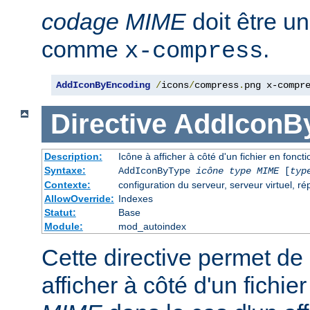
codage MIME
doit être u
comme
.
x-compress
AddIconByEncoding
/
icons
/
compress
.
png x-compr
Directive
AddIconB
Description:
Icône à afficher à côté d'un fichier en fonc
Syntaxe:
AddIconByType
icône
type MIME
[
typ
Contexte:
configuration du serveur, serveur virtuel, ré
AllowOverride:
Indexes
Statut:
Base
Module:
mod_autoindex
Cette directive permet de 
afficher à côté d'un fichi