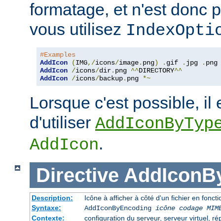
formatage, et n'est donc 
vous utilisez
IndexOpti
#Examples
AddIcon
(
IMG
,/
icons
/
image
.
png
)
.
gif 
.
jpg 
.
AddIcon
/
icons
/
dir
.
png 
^^
DIRECTORY
^^
AddIcon
/
icons
/
backup
.
png 
*~
Lorsque c'est possible, il 
d'utiliser
AddIconByTyp
.
AddIcon
Directive
AddIconB
Description:
Icône à afficher à côté d'un fichier en fon
Syntaxe:
AddIconByEncoding
icône
codage MIM
Contexte:
configuration du serveur, serveur virtuel, ré