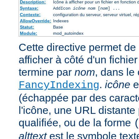
Description:
Icône à afficher pour un fichier en fonction
Syntaxe:
AddIcon
icône
nom
[
nom
] ...
Contexte:
configuration du serveur, serveur virtuel, ré
AllowOverride:
Indexes
Statut:
Base
Module:
mod_autoindex
Cette directive permet de 
afficher à côté d'un fichie
termine par
nom
, dans le
.
icône
e
FancyIndexing
(échappée par des caractè
l'icône, une URL distante
qualifiée, ou de la forme
alttext
est le symbole text