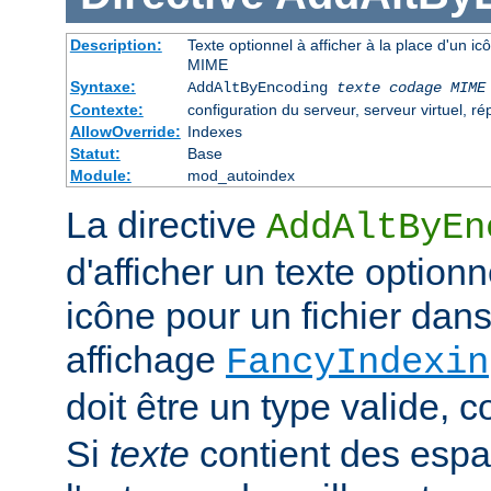
Description:
Texte optionnel à afficher à la place d'un i
MIME
Syntaxe:
AddAltByEncoding
texte
codage MIME
Contexte:
configuration du serveur, serveur virtuel, ré
AllowOverride:
Indexes
Statut:
Base
Module:
mod_autoindex
La directive
AddAltByEn
d'afficher un texte optionn
icône pour un fichier dans
affichage
FancyIndexin
doit être un type valide,
Si
texte
contient des esp