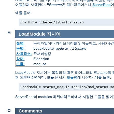
LoadFile 지시어는 서버가 시작하거나 재시작할때 지정한 목적
어들일때 사용한다.
Filename
은 절대경로이거나
ServerRoot
에
예를 들어:
LoadFile libexec/libxmlparse.so
LoadModule
지시어
설명:
목적파일이나 라이브러리를 읽어들이고, 사용가능한
문법:
LoadModule
module filename
사용장소:
주서버설정
상태:
Extension
모듈:
mod_so
LoadModule 지시어는 목적파일 혹은 라이브러리
filename
을 
형 외부변수명이며, 모듈 문서의
모듈명
에 나온다. 예를 들면:
LoadModule status_module modules/mod_status.s
ServerRoot의 modules 하위디렉토리에서 지정한 모듈을 읽
Comments