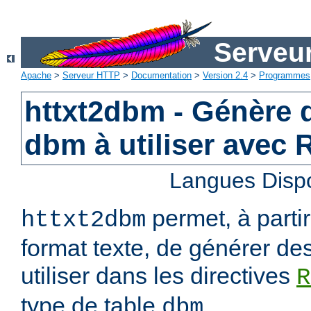
Serveu
Apache
>
Serveur HTTP
>
Documentation
>
Version 2.4
>
Programmes
httxt2dbm - Génère d
dbm à utiliser avec
Langues Disp
permet, à parti
httxt2dbm
format texte, de générer de
utiliser dans les directives
R
type de table
.
dbm