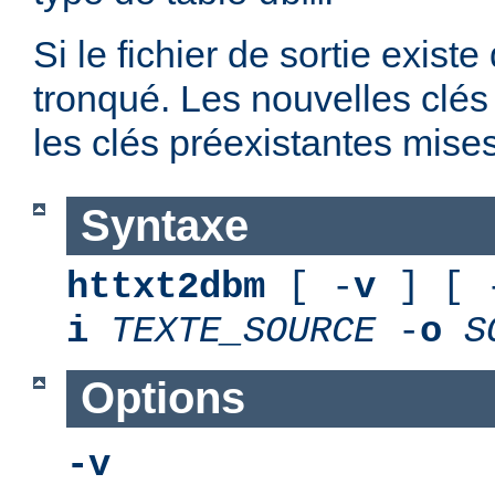
Si le fichier de sortie existe
tronqué. Les nouvelles clés
les clés préexistantes mises
Syntaxe
httxt2dbm
[ -
v
] [ 
i
TEXTE_SOURCE
-
o
S
Options
-v