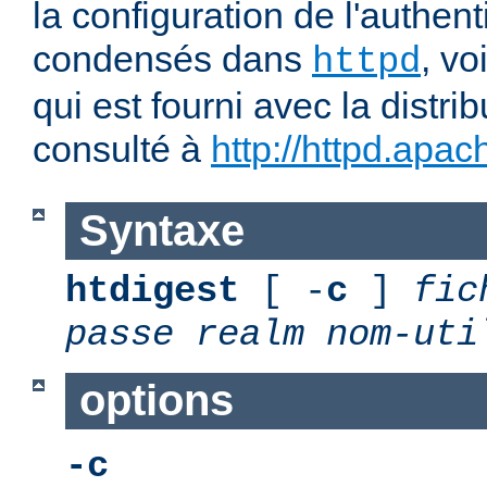
la configuration de l'authent
condensés dans
, v
httpd
qui est fourni avec la distrib
consulté à
http://httpd.apac
Syntaxe
htdigest
[ -
c
]
fic
passe
realm
nom-uti
options
-c