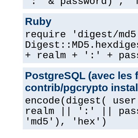
":" & password) , "
Ruby
require 'digest/md5
Digest::MD5.hexdige
+ realm + ':' + pas
PostgreSQL (avec les 
contrib/pgcrypto instal
encode(digest( user
realm || ':' || pas
'md5'), 'hex')