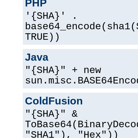
PHP
'{SHA}' .
base64_encode(sha1(
TRUE))
Java
"{SHA}" + new
sun.misc.BASE64Enco
ColdFusion
"{SHA}" &
ToBase64(BinaryDeco
"SHA1"), "Hex"))