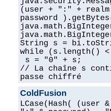
java.security.Messa
(user + ":" + realm
password ).getBytes
java.math.BigIntege
java.math.BigIntege
String s = bi.toStr
while (s.length() <
s = "0" + s;
// La chaîne s cont
passe chiffré
ColdFusion
LCase(Hash( (user &