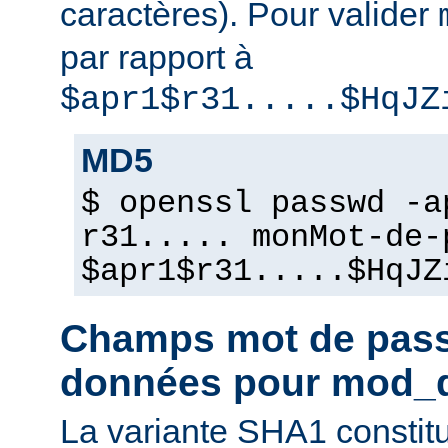
caractères). Pour valider
par rapport à
$apr1$r31.....$HqJZ
MD5
$ openssl passwd -a
r31..... monMot-de-
$apr1$r31.....$HqJZ
Champs mot de pass
données pour mod_
La variante SHA1 constit