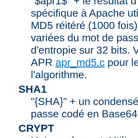
"$apr1$" + le résultat 
spécifique à Apache ut
MD5 réitéré (1000 fois
variées du mot de pass
d'entropie sur 32 bits. V
APR
apr_md5.c
pour le
l'algorithme.
SHA1
"{SHA}" + un condens
passe codé en Base64.
CRYPT