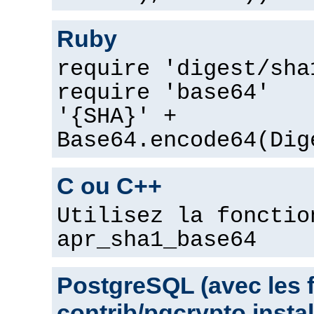
Ruby
require 'digest/sha
require 'base64'
'{SHA}' +
Base64.encode64(Dig
C ou C++
Utilisez la fonctio
apr_sha1_base64
PostgreSQL (avec les 
contrib/pgcrypto instal