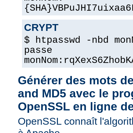
{SHA}VBPuJHI7uixaa6
CRYPT
$ htpasswd -nbd mon
passe
monNom:rqXexS6ZhobK
Générer des mots d
and MD5 avec le pr
OpenSSL en ligne 
OpenSSL connaît l'algori
à Apache.