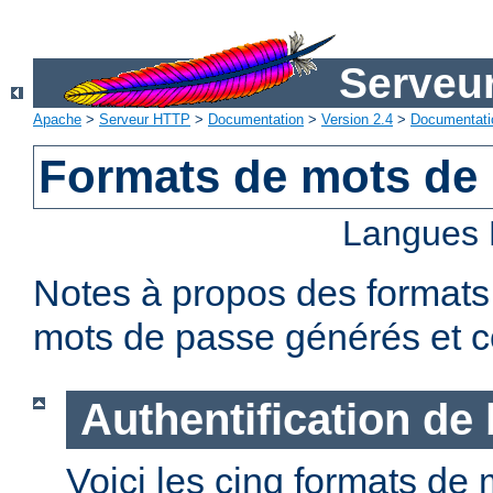
Serveu
Apache
>
Serveur HTTP
>
Documentation
>
Version 2.4
>
Documentati
Formats de mots de
Langues 
Notes à propos des formats
mots de passe générés et c
Authentification de
Voici les cinq formats de