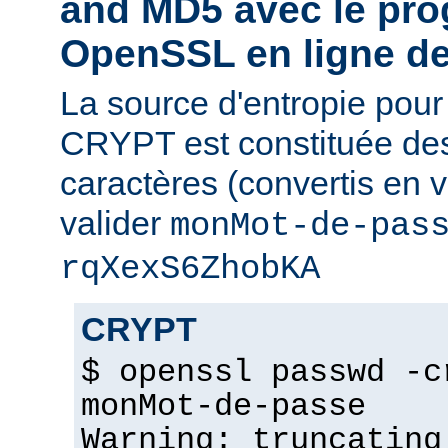
and MD5 avec le pr
OpenSSL en ligne 
La source d'entropie pou
CRYPT est constituée de
caractères (convertis en v
valider
monMot-de-pas
rqXexS6ZhobKA
CRYPT
$ openssl passwd -c
monMot-de-passe
Warning: truncating