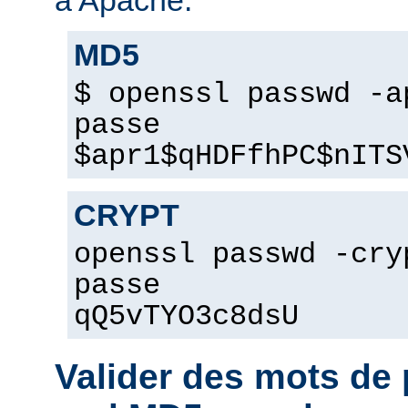
MD5
$ openssl passwd -a
passe
$apr1$qHDFfhPC$nITS
CRYPT
openssl passwd -cry
passe
qQ5vTYO3c8dsU
Valider des mots d