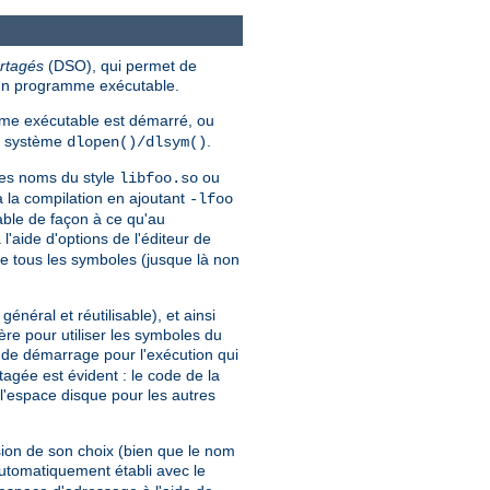
rtagés
(DSO), qui permet de
'un programme exécutable.
e exécutable est démarré, ou
ls système
.
dlopen()/dlsym()
des noms du style
ou
libfoo.so
à la compilation en ajoutant
-lfoo
able de façon à ce qu'au
'aide d'options de l'éditeur de
re tous les symboles (jusque là non
éral et réutilisable), et ainsi
re pour utiliser les symboles du
e de démarrage pour l'exécution qui
gée est évident : le code de la
l'espace disque pour les autres
ion de son choix (bien que le nom
automatiquement établi avec le