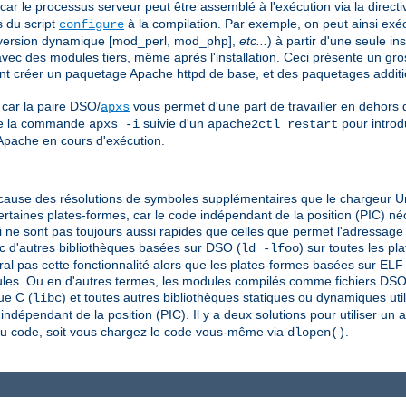
 car le processus serveur peut être assemblé à l'exécution via la direct
s du script
à la compilation. Par exemple, on peut ainsi exéc
configure
t version dynamique [mod_perl, mod_php],
etc...
) à partir d'une seule in
vec des modules tiers, même après l'installation. Ceci présente un gr
vent créer un paquetage Apache httpd de base, et des paquetages addit
 car la paire DSO/
vous permet d'une part de travailler en dehors
apxs
 de la commande
suivie d'un
pour introd
apxs -i
apache2ctl restart
pache en cours d'exécution.
cause des résolutions de symboles supplémentaires que le chargeur Uni
certaines plates-formes, car le code indépendant de la position (PIC) n
 ne sont pas toujours aussi rapides que celles que permet l'adressage
 d'autres bibliothèques basées sur DSO (
) sur toutes les p
ld -lfoo
al pas cette fonctionnalité alors que les plates-formes basées sur ELF
les. Ou en d'autres termes, les modules compilés comme fichiers DSO s
ue C (
) et toutes autres bibliothèques statiques ou dynamiques uti
libc
ndépendant de la position (PIC). Il y a deux solutions pour utiliser un a
au code, soit vous chargez le code vous-même via
.
dlopen()