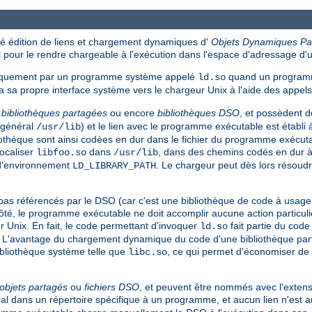
 édition de liens et chargement dynamiques d'
Objets Dynamiques Pa
pour le rendre chargeable à l'exécution dans l'espace d'adressage d
tiquement par un programme système appelé
quand un programm
ld.so
 sa propre interface système vers le chargeur Unix à l'aide des appe
s
bibliothèques partagées
ou encore
bibliothèques DSO
, et possèdent 
n général
) et le lien avec le programme exécutable est établi 
/usr/lib
liothèque sont ainsi codées en dur dans le fichier du programme exécut
ocaliser
dans
, dans des chemins codés en dur à l
libfoo.so
/usr/lib
 d'environnement
. Le chargeur peut dès lors résoud
LD_LIBRARY_PATH
référencés par le DSO (car c'est une bibliothèque de code à usage gén
té, le programme exécutable ne doit accomplir aucune action particuliè
r Unix. En fait, le code permettant d'invoquer
fait partie du cod
ld.so
. L'avantage du chargement dynamique du code d'une bibliothèque parta
ibliothèque système telle que
, ce qui permet d'économiser de 
libc.so
objets partagés
ou
fichiers DSO
, et peuvent être nommés avec l'extens
éral dans un répertoire spécifique à un programme, et aucun lien n'est 