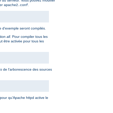
 du serveur. Vous pouvez modifier
ier
.
apache2.conf
re d'exemple seront compilés.
ption
all
. Pour compiler tous les
t être activée pour tous les
rs
de l'arborescence des sources
pour qu'Apache httpd active le