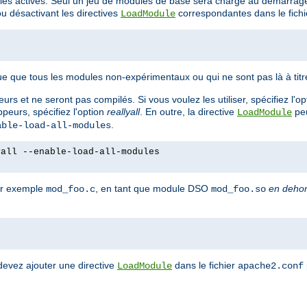
es activés. Seul un jeu de modules de base sera chargé au démarrage
 désactivant les directives
correspondantes dans le fich
LoadModule
e que tous les modules non-expérimentaux ou qui ne sont pas là à tit
rs et ne seront pas compilés. Si vous voulez les utiliser, spécifiez l'o
peurs, spécifiez l'option
reallyall
. En outre, la directive
peu
LoadModule
.
able-load-all-modules
yall --enable-load-all-modules
ar exemple
, en tant que module DSO
en deho
mod_foo.c
mod_foo.so
devez ajouter une directive
dans le fichier
LoadModule
apache2.conf