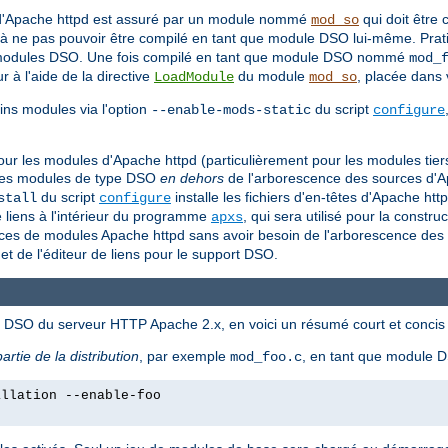
 d'Apache httpd est assuré par un module nommé
qui doit être
mod_so
à ne pas pouvoir être compilé en tant que module DSO lui-même. Prat
ue modules DSO. Une fois compilé en tant que module DSO nommé
mod_
à l'aide de la directive
du module
, placée dans 
LoadModule
mod_so
ns modules via l'option
du script
--enable-mods-static
configure
O pour les modules d'Apache httpd (particulièrement pour les modules ti
re des modules de type DSO
en dehors
de l'arborescence des sources d'Ap
du script
installe les fichiers d'en-têtes d'Apache htt
stall
configure
e liens à l'intérieur du programme
, qui sera utilisé pour la construc
apxs
es de modules Apache httpd sans avoir besoin de l'arborescence des s
et de l'éditeur de liens pour le support DSO.
és DSO du serveur HTTP Apache 2.x, en voici un résumé court et concis 
partie de la distribution
, par exemple
, en tant que module
mod_foo.c
allation --enable-foo