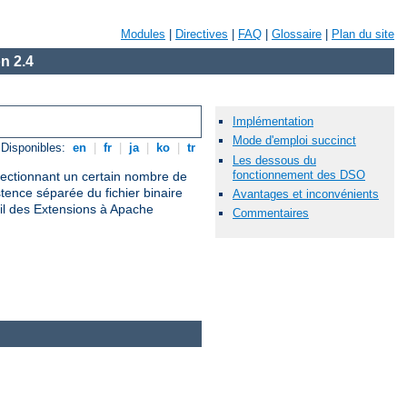
Modules
|
Directives
|
FAQ
|
Glossaire
|
Plan du site
n 2.4
Implémentation
Mode d'emploi succinct
Disponibles:
en
|
fr
|
ja
|
ko
|
tr
Les dessous du
fonctionnement des DSO
électionnant un certain nombre de
nce séparée du fichier binaire
Avantages et inconvénients
il des Extensions à Apache
Commentaires