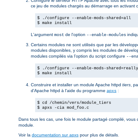
Configure le serveur HTTP Apache avec tous les modul
ce jeu de modules chargés au démarrage en activant ou
$ ./configure --enable-mods-shared=all
$ make install
L'argument
de l'option
indiqu
most
--enable-modules
Certains modules ne sont utilisés que par les développeu
modules disponibles, y compris les modules de dévelop
modules compilés via l'option du script configure
--en
$ ./configure --enable-mods-shared=reall
$ make install
Construire et installer un module Apache httpd
tiers
, p
d'Apache httpd à l'aide du programme
:
apxs
$ cd /chemin/vers/module_tiers
$ apxs -cia mod_foo.c
Dans tous les cas, une fois le module partagé compilé, vous 
module.
Voir la
documentation sur apxs
pour plus de détails.