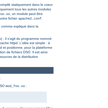
 compilé statiquement dans le coeur
iquement tous les autres modules
, un module peut être
foo.so
votre fichier
.
apache2.conf
, comme expliqué dans la
ers) ; il s'agit du programme nommé
ache httpd. L'idée est simple : à
pd et positionne, pour la plateforme
tion de fichiers DSO. Il est ainsi
ources de la distribution
:
 DSO
:
mod_foo.so