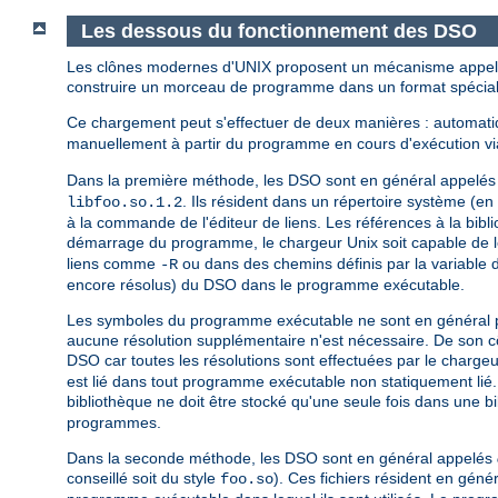
Les dessous du fonctionnement des DSO
Les clônes modernes d'UNIX proposent un mécanisme appelé
construire un morceau de programme dans un format spécial 
Ce chargement peut s'effectuer de deux manières : automa
manuellement à partir du programme en cours d'exécution via
Dans la première méthode, les DSO sont en général appelé
. Ils résident dans un répertoire système (e
libfoo.so.1.2
à la commande de l'éditeur de liens. Les références à la bib
démarrage du programme, le chargeur Unix soit capable de l
liens comme
ou dans des chemins définis par la variable
-R
encore résolus) du DSO dans le programme exécutable.
Les symboles du programme exécutable ne sont en général pas 
aucune résolution supplémentaire n'est nécessaire. De son cô
DSO car toutes les résolutions sont effectuées par le chargeu
est lié dans tout programme exécutable non statiquement lié
bibliothèque ne doit être stocké qu'une seule fois dans une b
programmes.
Dans la seconde méthode, les DSO sont en général appelés
conseillé soit du style
). Ces fichiers résident en gén
foo.so