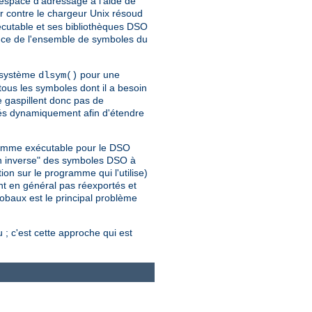
espace d'adressage à l'aide de
 contre le chargeur Unix résoud
cutable et ses bibliothèques DSO
nce de l'ensemble de symboles du
l système
pour une
dlsym()
us les symboles dont il a besoin
e gaspillent donc pas de
gés dynamiquement afin d'étendre
gramme exécutable pour le DSO
on inverse" des symboles DSO à
on sur le programme qui l'utilise)
nt en général pas réexportés et
lobaux est le principal problème
; c'est cette approche qui est