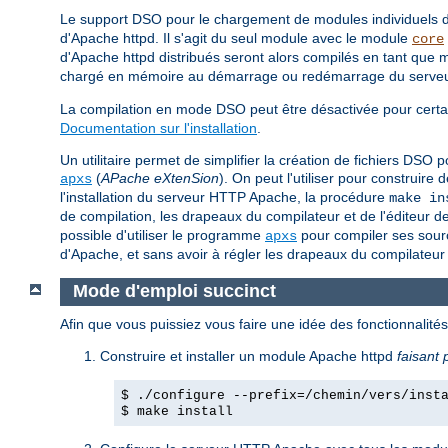
Le support DSO pour le chargement de modules individuels
d'Apache httpd. Il s'agit du seul module avec le module
core
d'Apache httpd distribués seront alors compilés en tant q
chargé en mémoire au démarrage ou redémarrage du serveur 
La compilation en mode DSO peut être désactivée pour certai
Documentation sur l'installation
.
Un utilitaire permet de simplifier la création de fichiers DS
(
APache eXtenSion
). On peut l'utiliser pour construi
apxs
l'installation du serveur HTTP Apache, la procédure
make in
de compilation, les drapeaux du compilateur et de l'éditeur d
possible d'utiliser le programme
pour compiler ses sourc
apxs
d'Apache, et sans avoir à régler les drapeaux du compilateur 
Mode d'emploi succinct
Afin que vous puissiez vous faire une idée des fonctionnalit
Construire et installer un module Apache httpd
faisant 
$ ./configure --prefix=/chemin/vers/inst
$ make install