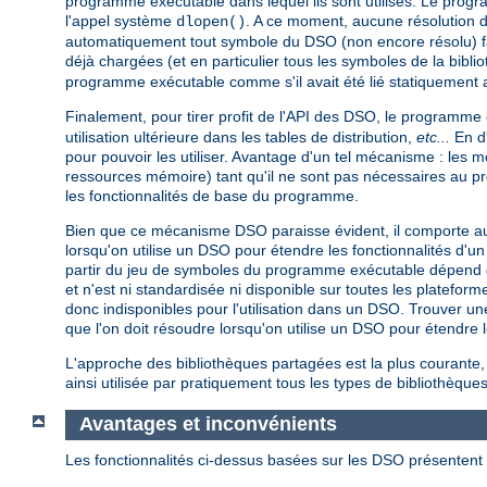
programme exécutable dans lequel ils sont utilisés. Le pro
l'appel système
. A ce moment, aucune résolution 
dlopen()
automatiquement tout symbole du DSO (non encore résolu) fa
déjà chargées (et en particulier tous les symboles de la bibli
programme exécutable comme s'il avait été lié statiquement 
Finalement, pour tirer profit de l'API des DSO, le programme
utilisation ultérieure dans les tables de distribution,
etc...
En d'
pour pouvoir les utiliser. Avantage d'un tel mécanisme : les
ressources mémoire) tant qu'il ne sont pas nécessaires au 
les fonctionnalités de base du programme.
Bien que ce mécanisme DSO paraisse évident, il comporte au 
lorsqu'on utilise un DSO pour étendre les fonctionnalités d
partir du jeu de symboles du programme exécutable dépend de 
et n'est ni standardisée ni disponible sur toutes les platef
donc indisponibles pour l'utilisation dans un DSO. Trouver un
que l'on doit résoudre lorsqu'on utilise un DSO pour étendr
L'approche des bibliothèques partagées est la plus courante,
ainsi utilisée par pratiquement tous les types de bibliothèques
Avantages et inconvénients
Les fonctionnalités ci-dessus basées sur les DSO présentent 