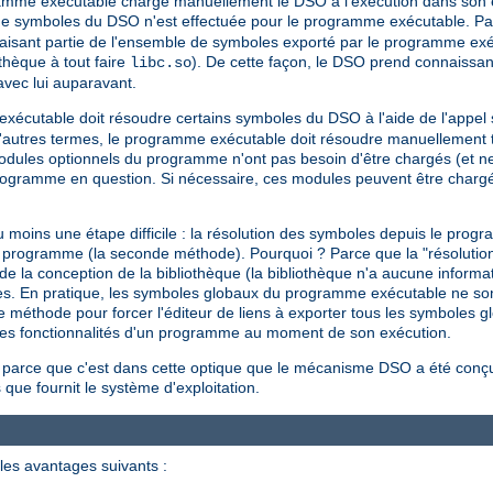
gramme exécutable charge manuellement le DSO à l'exécution dans son 
de symboles du DSO n'est effectuée pour le programme exécutable. Par
isant partie de l'ensemble de symboles exporté par le programme exé
othèque à tout faire
). De cette façon, le DSO prend connaissa
libc.so
avec lui auparavant.
 exécutable doit résoudre certains symboles du DSO à l'aide de l'appe
autres termes, le programme exécutable doit résoudre manuellement to
 modules optionnels du programme n'ont pas besoin d'être chargés (et n
programme en question. Si nécessaire, ces modules peuvent être char
moins une étape difficile : la résolution des symboles depuis le pro
'un programme (la seconde méthode). Pourquoi ? Parce que la "résoluti
la conception de la bibliothèque (la bibliothèque n'a aucune informati
ormes. En pratique, les symboles globaux du programme exécutable ne so
e méthode pour forcer l'éditeur de liens à exporter tous les symboles g
e les fonctionnalités d'un programme au moment de son exécution.
 parce que c'est dans cette optique que le mécanisme DSO a été conçu 
 que fournit le système d'exploitation.
les avantages suivants :