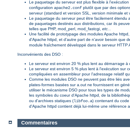
Le paquetage du serveur est plus flexible à l'exécution
configuration
plutôt que par des option
apache2.conf
serveur (standard et version SSL, version minimale e
Le paquetage du serveur peut être facilement étendu a
de paquetages destinés aux distributions, car ils peu
telles que PHP, mod_perl, mod_fastcgi,
etc...
Une facilité de prototypage des modules Apache httpd,
d'Apache httpd, et d'autre part de n'avoir besoin que
module fraîchement développé dans le serveur HTTP A
Inconvénients des DSO :
Le serveur est environ 20 % plus lent au démarrage à 
Le serveur est environ 5 % plus lent à l'exécution sur 
compliquées en assembleur pour l'adressage relatif qui
Comme les modules DSO ne peuvent pas être liés avec
plates-formes basées sur a.out ne fournissent en génér
utiliser le mécanisme DSO pour tous les types de modu
les symboles du coeur d'Apache httpd, de la bibliothèq
ou d'archives statiques (
) contenant du code i
libfoo.a
d'Apache httpd contient déjà lui-même une référence 
Commentaires